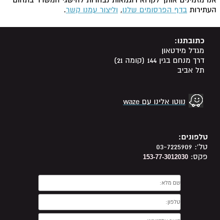
העתירות
בדף הפרסומים שלנו
,
וליצור עמנו קשר
.
כתובתנו:
מגדל מידטאון
דרך מנחם בגין 144 (קומה 21)
תל אביב
נווטו אלינו עם waze
טלפונים:
טל': 03-7225909
פקס:
153-77-3012030