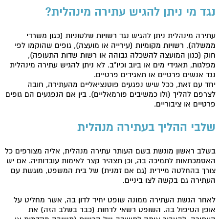
נגד מי ניתן להגיש עתירה מינהלית?
עתירה מינהלית ניתן להגיש נגד רשויות שלטוניות (כגון משרדי
ממשלה), רשויות מקומיות (עירייה או מועצה), גופים שהוקמו לפי
חוק (כגון המועצה להשכלה גבוהה או רשות שדות התעופה),
מפלגות, תאגידי מים או ביוב וכיו"ב. לא ניתן להגיש עתירה מינהלית
נגד אנשים פרטיים או תאגידים פרטיים.
יחד עם זאת, ככל שיש נפגעים פוטנציאליים מהעתירה, חובה
לצרפם להליך (ולו כמשיבים פורמאליים). בין אם הנפגעים הם גופים
פרטיים או ציבוריים.
שלבי ההליך בעתירה מנהלית
בשלב ראשון מוגשת בשם העותר עתירה מנהלית, אליה מצורפים כל
האסמכתאות לתמיכה בה, וכן תצהיר קצר לאימות עובדותיה. אם יש
צורך בהחלטה מיידית (גם אם זמנית) של בית המשפט, מוגשת עם
העתירה גם בקשה לצו ביניים.
לאחר הגשת העתירה ממונה שופט יחיד לדון בה, אשר מחליט על
אופן הטיפול בה. השופט רשאי לדחות (כבר בשלב הזה) את