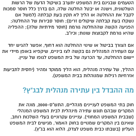
הטעמים שבגינם בית המשפט יתערב בשיקול הדעת של הרשות
השלטונית, וישנה או יבטל החלטה שלה, הם בדרך כלל חוסר סמכות
לקבל את ההחלטה או הליך לא תקין בעת קבלתה (למשל אם
נשקלו בעת קבלתה שיקולים זרים); חוסר סבירות של ההחלטה;
הפגיעה הקשה שההחלטה גורמת (חוסר מידתיות שלה); ההפליה
שהיא גורמת לקבוצות שונות; וכיו"ב.
אם הצורך בביטול או שינוי ההחלטה הוא דחוף, אפשר להגיש יחד
עם העתירה המנהלית גם בקשה לצו ביניים, שיקפיא באופן מיידי את
יישום ההחלטה, עד הכרעה של בית המשפט לגופו של עניין.
ההליך, של עתירה מנהלית, הוא הליך ממוקד ומהיר (יחסית לתביעות
אזרחיות רגילות שמנוהלות בבית המשפט).
מה ההבדל בין עתירה מנהלית לבג"ץ?
חוק בתי המשפט לעניינים מנהליים, התש"ס-2000, מונה את
המקרים שבהם תוגש עתירה מינהלית לבית המשפט המנהלי
(שבבית המשפט המחוזי). עניינים עקרוניים בעלי השלכות רוחב,
שאינם בין המקרים שמנויים בחוק האמור, מגישים לבית המשפט
העליון (בשבתו כבית משפט לצדק, הלוא הוא בג"ץ).