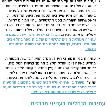
עתירות מנהליות על פתיחה או סגירה של בית ספר:
פתיחה
או סגירה של בית ספר משנים את מספר התלמידים בכיתות
בבתי הספר האחרים, את אפשרויות השיבוץ של תלמידים
באזור המגורים אליו שייך בית הספר ואת היצע ההזדמנויות
והאפשרויות העומדות בפני התלמידים שהיו אמורים להיות
משובצים למוסד חינוכי זה. האתגר בהגשת עתירה בנושא זה
הוא לשכנע את בית המשפט כי ההחלטה של הרשות יוצרת
אפליה או אינה סבירה.
משרד בן ארויה-וולף ייצג במסגרת
עתירה מנהלית הורים לתלמידים של בית ספר בתל אביב
שהוחלט לסגרו, כך שהובטחה פתיחתו בשנת הלימודים
הבאה.
עתירות בגין תקציבי חינוך:
מנהל החינוך ברשות המקומית
מחליט באיזה אופן יחולק תקציב החינוך ברשות המקומית.
לאחר שנתקבלה החלטה בעניין התקציב קשה מאד לשנותה.
אך כאשר חלוקה זו פוגעת בשכבת אוכלוסיה באופן בלתי
מידתי ניתן להגיש עתירה מנהלית על מנת לתקן את העיוות
שנוצר.
משרד בן ארויה-וולף הביא לשינוי בתקצוב ההסעות
לבתי הספר הממלכתיים-דתיים בעיר תל אביב בזכות טענת
אפליה כלפי שכבות מסוימות באוכלוסיה.
עתירות מנהליות בענייני מכרזים