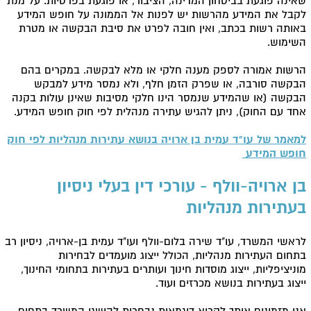
שאינה פוגעת בביטחון המדינה, הציבור, או פוגעת בפרטיות. על מנת
לקבל את המידע מהרשות יש לפנות אל הממונה על חופש המידע
באותה רשות בכתב, ואין חובה לפרט את סיבת הבקשה או מטרת
השימוש.
הרשות אמורה לספק מענה חלקי או מלא לבקשה. במקרים בהם
הבקשה סורבה, או שפרק הזמן חלף, ולא נמסר מידע למבקש
הבקשה (או שהמידע שנמסר הינו חלקי מסיבות שאינן עולות בקנה
אחד עם החוק), ניתן להגיש עתירה מנהלית לפי חוק חופש המידע.
למאמר של עו"ד עמית בן ארויה בנושא עתירות מנהליות לפי חוק
חופש המידע
בן ארויה-וולף - עורכי דין בעלי ניסיון
בעתירות מנהליות
לראשי המשרד, עו"ד שירה בלום-וולף ועו"ד עמית בן-ארויה, ניסיון רב
בתחום העתירות מנהליות, הכולל ייצוג מועמדים לבחירות
מוניציפליות, ייצוג מוסדות חינוך ועותרים בעתירות בתחומי החינוך,
ייצוג בעתירות בנושא מכרזים ועוד.
אנו מזמינים אותך לקרוא דוגמאות נבחרות להישגי המשרד בתחום