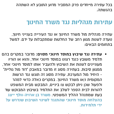
בכל עתירה מייחדים פרק המסביר מדוע התובע לא השתהה
בהגשתה.
עתירות מנהליות נגד משרד החינוך
עתירה מנהלית מול משרד החינוך או נגד העירייה בענייני חינוך,
נועדה לשנות מגוון רחב של החלטות שמתקבלות על ידם. למשל
בתחומים הבאים:
עתירה נגד שיבוץ במוסד חינוכי מסוים:
מדובר במקרים בהם
תלמיד משובץ כנגד רצונו במוסד חינוכי אחד, והוא או הוריו
מעוניינים לשנות את השיבוץ ולהעביר אותו למוסד חינוכי אחר,
ממגוון סיבות. בעתירה מסוג זו מדובר במאבק "דוד מול גוליית"
- היחיד מול המערכת. עתירה מסוג זה תוגש נגד הרשות
המקומית ו/או משרד החינוך. במקרים כאלה כדאי למהר
ולפעול שכן ניתן לבקש צו ביניים, המבקש מבית המשפט
להורות לבית הספר לשלב את התלמיד בשיבוץ המבוקש עוד
בעת שמתנהל ההליך המשפטי.
משרד בן ארויה-וולף ייצג
בהצלחה מוסד חינוכי שהתנגד לשינוי השיבוץ שנדרש על
ידי תלמידות.