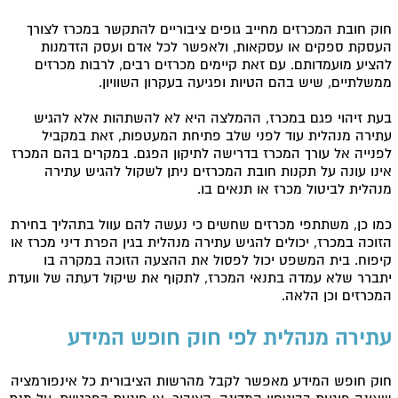
חוק חובת המכרזים מחייב גופים ציבוריים להתקשר במכרז לצורך
העסקת ספקים או עסקאות, ולאפשר לכל אדם ועסק הזדמנות
להציע מועמדותם. עם זאת קיימים מכרזים רבים, לרבות מכרזים
ממשלתיים, שיש בהם הטיות ופגיעה בעקרון השוויון.
בעת זיהוי פגם במכרז, ההמלצה היא לא להשתהות אלא להגיש
עתירה מנהלית עוד לפני שלב פתיחת המעטפות, זאת במקביל
לפנייה אל עורך המכרז בדרישה לתיקון הפגם. במקרים בהם המכרז
אינו עונה על תקנות חובת המכרזים ניתן לשקול להגיש עתירה
מנהלית לביטול מכרז או תנאים בו.
כמו כן, משתתפי מכרזים שחשים כי נעשה להם עוול בתהליך בחירת
הזוכה במכרז, יכולים להגיש עתירה מנהלית בגין הפרת דיני מכרז או
קיפוח. בית המשפט יכול לפסול את ההצעה הזוכה במקרה בו
יתברר שלא עמדה בתנאי המכרז, לתקוף את שיקול דעתה של וועדת
המכרזים וכן הלאה.
עתירה מנהלית לפי חוק חופש המידע
חוק חופש המידע מאפשר לקבל מהרשות הציבורית כל אינפורמציה