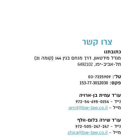
צרו קשר
כתובתנו
מגדל מידטאון, דרך מנחם בגין 144 (קומה 21)
תל-אביב-יפו,
6492102
טל':
03-7225909
פקס:
153-77-3012030
עו"ד עמית בן-ארויה
נייד - 972-54-698-0154
מייל -
amit@bw-law.co.il
עו"ד שירה בלום-וולף
נייד - 972-505-247-247
מייל -
shira@bw-law.co.il