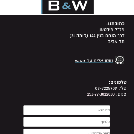
כתובתנו:
מגדל מידטאון
דרך מנחם בגין 144 (קומה 21)
תל אביב
נווטו אלינו עם waze
טלפונים:
טל': 03-7225909
פקס:
153-77-3012030