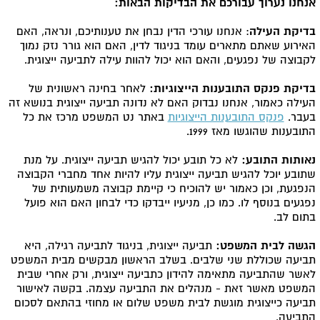
אנחנו נערוך עבורכם את הבדיקות הבאות:
בדיקת העילה
: אנחנו עורכי הדין נבחן את טענותיכם, ונראה, האם
האירוע שאתם מתארים עומד בניגוד לדין, האם הוא גורר נזק נמוך
לקבוצה של נפגעים, והאם הוא יכול להוות עילה לתביעה ייצוגית.
בדיקת פנקס התובענות הייצוגיות:
לאחר בחינה ראשונית של
העילה כאמור, אנחנו נבדוק האם לא נדונה תביעה ייצוגית בנושא זה
בעבר.
פנקס התובענות הייצוגיות
באתר נט המשפט מרכז את כל
התובענות שהוגשו מאז 1999.
נאותות התובע:
לא כל תובע יכול להגיש תביעה ייצוגית. על מנת
שתובע יוכל להגיש תביעה ייצוגית עליו להיות אחד מחברי הקבוצה
הנפגעת, וכן כאמור יש להוכיח כי קיימת קבוצה משמעותית של
נפגעים בנוסף לו. כמו כן, מניעיו ייבדקו כדי לבחון האם הוא פועל
בתום לב.
הגשה לבית המשפט:
תביעה ייצוגית, בניגוד לתביעה רגילה, היא
תביעה שכוללת שני שלבים. בשלב הראשון מבקשים מבית המשפט
לאשר שהתביעה מתאימה להידון כתביעה ייצוגית, ורק אחרי שבית
המשפט מאשר זאת - מנהלים את התביעה עצמה. בקשה לאישור
תביעה כייצוגית מוגשת לבית משפט שלום או מחוזי בהתאם לסכום
התביעה.