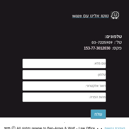
נווטו אלינו עם waze
טלפונים:
טל': 03-7225909
פקס:
153-77-3012030
.
הצהרת נגישות
•
2025 Ⓒ All rights reserve to Ben-Aroya & Wolf - Law Office •