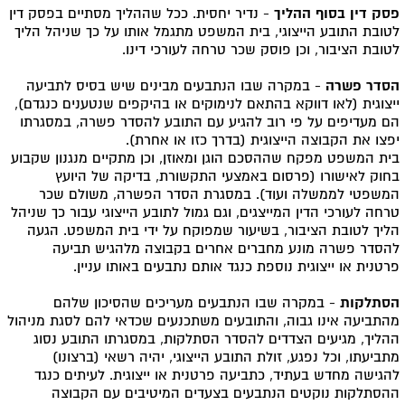
פסק דין בסוף ההליך
- נדיר יחסית. ככל שההליך מסתיים בפסק דין
לטובת התובע הייצוגי, בית המשפט מתגמל אותו על כך שניהל הליך
לטובת הציבור, וכן פוסק שכר טרחה לעורכי דינו.
הסדר פשרה
- במקרה שבו הנתבעים מבינים שיש בסיס לתביעה
ייצוגית (לאו דווקא בהתאם לנימוקים או בהיקפים שנטענים כנגדם),
הם מעדיפים על פי רוב להגיע עם התובע להסדר פשרה, במסגרתו
יפצו את הקבוצה הייצוגית (בדרך כזו או אחרת).
בית המשפט מפקח שההסכם הוגן ומאוזן, וכן מתקיים מנגנון שקבוע
בחוק לאישורו (פרסום באמצעי התקשורת, בדיקה של היועץ
המשפטי לממשלה ועוד). במסגרת הסדר הפשרה, משולם שכר
טרחה לעורכי הדין המייצגים, וגם גמול לתובע הייצוגי עבור כך שניהל
הליך לטובת הציבור, בשיעור שמפוקח על ידי בית המשפט. הגעה
להסדר פשרה מונע מחברים אחרים בקבוצה מלהגיש תביעה
פרטנית או ייצוגית נוספת כנגד אותם נתבעים באותו עניין.
הסתלקות
- במקרה שבו הנתבעים מעריכים שהסיכון שלהם
מהתביעה אינו גבוה, והתובעים משתכנעים שכדאי להם לסגת מניהול
ההליך, מגיעים הצדדים להסדר הסתלקות, במסגרתו התובע נסוג
מתביעתו, וכל נפגע, זולת התובע הייצוגי, יהיה רשאי (ברצונו)
להגישה מחדש בעתיד, כתביעה פרטנית או ייצוגית. לעיתים כנגד
ההסתלקות נוקטים הנתבעים בצעדים המיטיבים עם הקבוצה