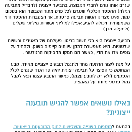
שגרם אותו גורם לחברי הקבוצה. בתביעה ייצוגית (להבדיל מתביעה
רגילה) ההפסד הכלכלי שנגרם לכל פרט מתוך הקבוצה הוא בסכום
נמוך, ואינו מצדיק הגשת תביעה פרטנית, אך הצטברות ההפסד היא
משמעותית, ויכולה להגיע אפילו למיליוני ועשרות מיליוני שקלים
(ולמעלה מכך).
תביעה ייצוגית היא כלי חשוב בריסון פעולתם של תאגידים ורשויות
שלטוניות. היא מאפשרת לתקן עיוותים קיימים בשוק, ולהחיל על
גופים אלו את הדין, כאשר הם חמקו מהפיקוח הרגולטורי.
על מנת ליצור הרתעה מחד ולתגמל תובעים ייצוגיים מאידך, קבע
המחוקק כי הפיצוי על תביעה ייצוגית יהיה סך הנזק שנגרם לכלל
הנפגעים (ולא רק לתובע עצמו), כאשר התובע עצמו זכאי לקבל
גמול פרטני מיוחד על מאמציו.
באילו נושאים אפשר להגיש תובענה
ייצוגית?
בהתאם ל
תוספות השנייה והשלישית לחוק התובענות הייצוגיות,