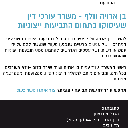
התובענה.
בן ארויה וולף - משרד עורכי דין
שעיסוקו בתחום התביעות ייצוגיות
למשרד בן-ארויה וולף ניסיון רב בטיפול בתביעות ייצוגיות משני צידי
המתרס - של אנשים פרטיים שנפגעו מעוול שנעשה להם על ידי
עסק או רשות, ושל עסקים הנדרשים להתגונן מפני תובענות ייצוגיות
שהוגשו כנגדם.
ראשי המשרד, עו"ד עמית בן ארויה ועו"ד שירה בלום -וולף מעורבים
בכל תיק, ומביאים איתם לתהליך הייצוג ניסיון, מקצוענות ואסטרטגיה
מנצחת.
מחפש עו"ד להגשת תביעה ייצוגית?
צור איתנו קשר כעת
כתובתנו:
מגדל מידטאון
דרך מנחם בגין 144 (קומה 21)
תל אביב