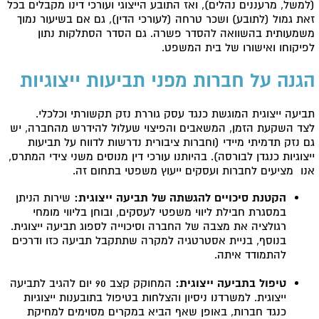
(למשל, מרעננים נהלים), ואז התובע הייצוגי ועורכי דינו מקבלים בכל
זאת גמול (לתובע) ושכר טרחה (לעורכי הדין), גם אם בשיעור נמוך
משמעותית בהשוואה להסדר פשרה. גם הסדר הסתלקות נתון
לפיקוחו ואישורו של בית המשפט.
הגנה על חברות מפני תביעות ייצוגיות
תביעה ייצוגית המוגשת כנגד עסק גוררת נזק תקשורתי וכלכלי.
לצד השקעת הזמן, המשאבים והפיצוי שעלול להידרש מהחברה, יש
גם נזק תדמיתי מיידי (וחברות ציבורית נדרשות לדווח על תביעות
ייצוגיות כנגדן לבורסה). בהיותנו עורכי דין מנוסים משני צידי המתרס,
אנו מציעים לחברות ועסקים ייעוץ משפטי בתחום זה.
הקטנת סיכויים להגשתה של תביעה ייצוגית:
שירות הניתן
במסגרת חבילת ליווי משפטי לעסקים, ובוחן בליווי מומחי
רגולציה את מצבה של החברה וסיכוייה לספוג תביעה ייצוגית.
בנוסף, בניית אסטרטגיה למקרה שתתקבל תביעה כזו ודרכים
להתמודד איתה.
טיפול בתביעה ייצוגית:
המחוקק קצב 90 יום להגיב לתביעה
ייצוגית. למשרדנו ניסיון והצלחות בטיפול בתובענות ייצוגיות
כנגד חברות, באופן שאף הביא במקרים מסוימים למחיקת